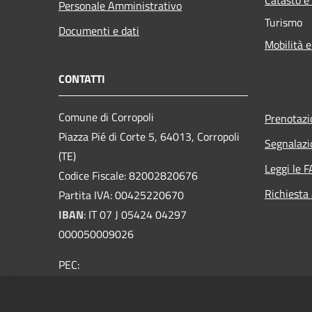
Personale Amministrativo
Turismo
Documenti e dati
Mobilità e
CONTATTI
Comune di Corropoli
Prenotaz
Piazza Pié di Corte 5, 64013, Corropoli
Segnalazi
(TE)
Leggi le 
Codice Fiscale: 82002820676
Richiesta
Partita IVA: 00425220670
IBAN
:
IT 07 J 05424 04297
000050009026
PEC:
protocollo@pec.comunecorropoli.it
Centralino Unico: 0861.80651