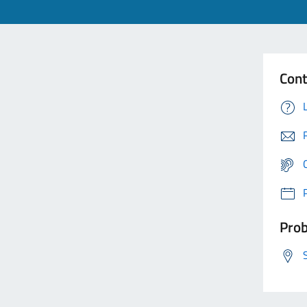
Cont
Prob