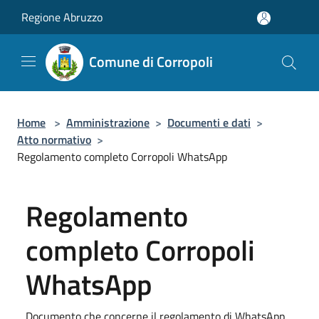
Salta al contenuto principale
Regione Abruzzo
Comune di Corropoli
Home
>
Amministrazione
>
Documenti e dati
>
Atto normativo
>
Regolamento completo Corropoli WhatsApp
Regolamento
completo Corropoli
WhatsApp
Documento che concerne il regolamento di WhatsApp