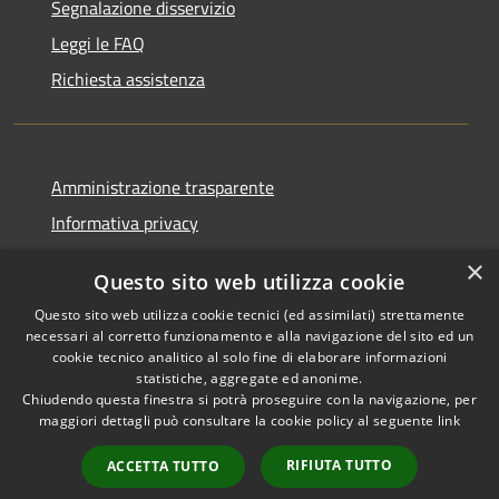
Segnalazione disservizio
Leggi le FAQ
Richiesta assistenza
Amministrazione trasparente
Informativa privacy
Note legali
×
Questo sito web utilizza cookie
Dichiarazione di accessibilità
Questo sito web utilizza cookie tecnici (ed assimilati) strettamente
necessari al corretto funzionamento e alla navigazione del sito ed un
cookie tecnico analitico al solo fine di elaborare informazioni
statistiche, aggregate ed anonime.
Chiudendo questa finestra si potrà proseguire con la navigazione, per
RSS
Copyright © 2026 • Comune di
maggiori dettagli può consultare la cookie policy al seguente
link
Accessibilità
Corropoli • Powered by
Privacy
Municipium
Accesso
•
RIFIUTA TUTTO
ACCETTA TUTTO
Cookie
redazione