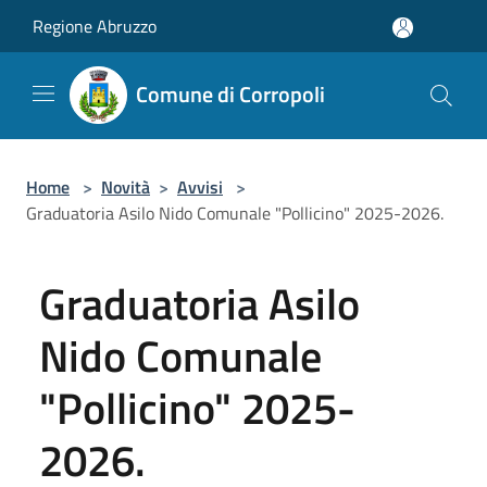
Salta al contenuto principale
Regione Abruzzo
Comune di Corropoli
Home
>
Novità
>
Avvisi
>
Graduatoria Asilo Nido Comunale "Pollicino" 2025-2026.
Graduatoria Asilo
Nido Comunale
"Pollicino" 2025-
2026.