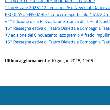
Alla ricerca del tesoro di San Donato 2° edizione
"DanzEstate 2026" 12° edizione Asd New Club Dance 
ESCOLASO ENSEMBLE” Concerto Spettacolo " TANGO 
41° edizione della Rievovazione Storica della Pentecoste 
16° Rassegna estiva di Teatro Dialettale Compagnia Teat
XV edizione del Cinquecento Jazz premio Alfredo Impullitt
16° Rassegna estiva di Teatro Dialettale Compagnia Teatr
Ultimo aggiornamento
: 10 giugno 2025, 11:05