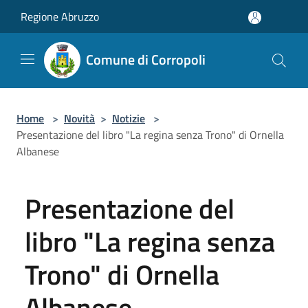
Salta al contenuto principale
Regione Abruzzo
Comune di Corropoli
Home
>
Novità
>
Notizie
>
Presentazione del libro "La regina senza Trono" di Ornella
Albanese
Presentazione del
libro "La regina senza
Trono" di Ornella
Albanese