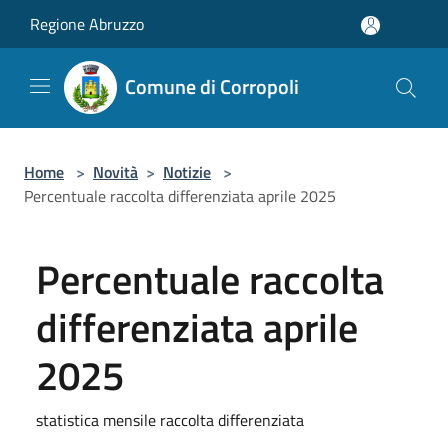
Salta al contenuto principale
Regione Abruzzo
Comune di Corropoli
Home
>
Novità
>
Notizie
>
Percentuale raccolta differenziata aprile 2025
Percentuale raccolta
differenziata aprile
2025
statistica mensile raccolta differenziata