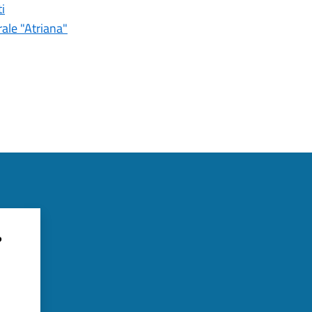
i
ale "Atriana"
?