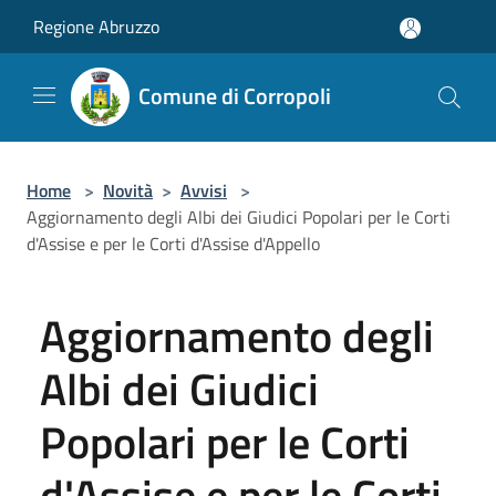
Salta al contenuto principale
Regione Abruzzo
Comune di Corropoli
Home
>
Novità
>
Avvisi
>
Aggiornamento degli Albi dei Giudici Popolari per le Corti
d'Assise e per le Corti d'Assise d'Appello
Aggiornamento degli
Albi dei Giudici
Popolari per le Corti
d'Assise e per le Corti