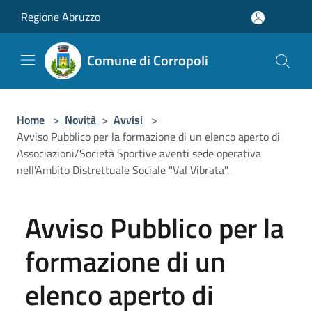
Salta al contenuto principale
Regione Abruzzo
Comune di Corropoli
Home
>
Novità
>
Avvisi
>
Avviso Pubblico per la formazione di un elenco aperto di
Associazioni/Società Sportive aventi sede operativa
nell'Ambito Distrettuale Sociale "Val Vibrata".
Avviso Pubblico per la
formazione di un
elenco aperto di