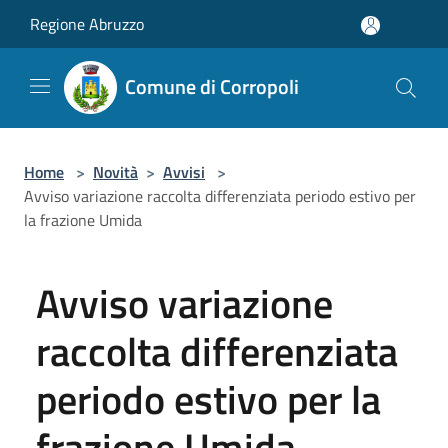
Salta al contenuto principale
Regione Abruzzo
Comune di Corropoli
Home
>
Novità
>
Avvisi
>
Avviso variazione raccolta differenziata periodo estivo per
la frazione Umida
Avviso variazione
raccolta differenziata
periodo estivo per la
frazione Umida