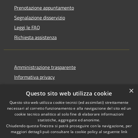
Prenotazione appuntamento
Segnalazione disservizio
Leggi le FAQ
Richiesta assistenza
Amministrazione trasparente
Informativa privacy
Note legali
×
Questo sito web utilizza cookie
Dichiarazione di accessibilità
Questo sito web utilizza cookie tecnici (ed assimilati) strettamente
necessari al corretto funzionamento e alla navigazione del sito ed un
cookie tecnico analitico al solo fine di elaborare informazioni
statistiche, aggregate ed anonime.
Chiudendo questa finestra si potrà proseguire con la navigazione, per
RSS
Copyright © 2026 • Comune di
maggiori dettagli può consultare la cookie policy al seguente
link
Accessibilità
Corropoli • Powered by