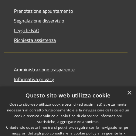
Prenotazione appuntamento
Segnalazione disservizio
Leggi le FAQ
Richiesta assistenza
Amministrazione trasparente
Informativa privacy
Note legali
×
Questo sito web utilizza cookie
Dichiarazione di accessibilità
Questo sito web utilizza cookie tecnici (ed assimilati) strettamente
necessari al corretto funzionamento e alla navigazione del sito ed un
cookie tecnico analitico al solo fine di elaborare informazioni
statistiche, aggregate ed anonime.
Chiudendo questa finestra si potrà proseguire con la navigazione, per
RSS
Copyright © 2026 • Comune di
maggiori dettagli può consultare la cookie policy al seguente
link