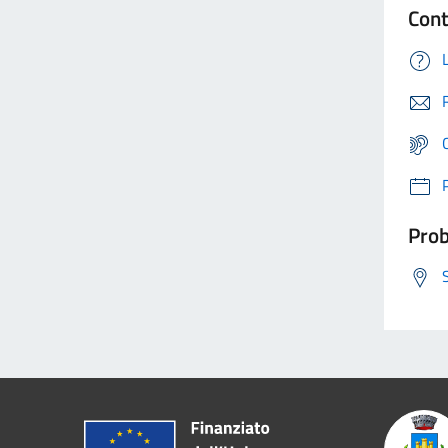
Cont
Prob