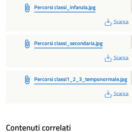
Percorsi classi_infanzia.jpg
PDF
Scarica
Percorsi classi_secondaria.jpg
PDF
Scarica
Percorsi classi1_2_3_temponormale.jpg
PDF
Scarica
Contenuti correlati