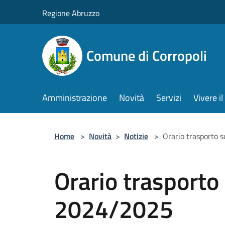
Salta al contenuto principale
Regione Abruzzo
Comune di Corropoli
Amministrazione
Novità
Servizi
Vivere 
Home
>
Novità
>
Notizie
>
Orario trasporto 
Orario trasporto
2024/2025