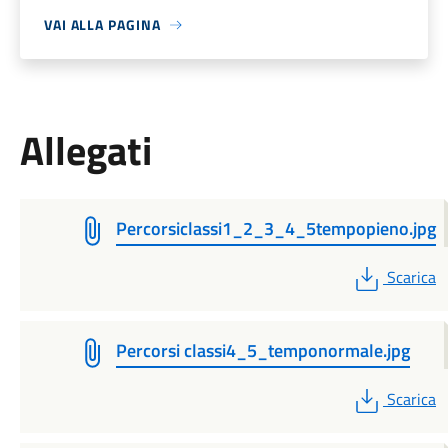
VAI ALLA PAGINA
Allegati
Percorsiclassi1_2_3_4_5tempopieno.jpg
PDF
Scarica
Percorsi classi4_5_temponormale.jpg
PDF
Scarica