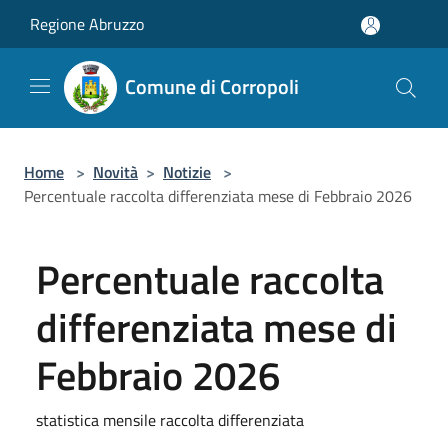
Salta al contenuto principale
Regione Abruzzo
Comune di Corropoli
Home
>
Novità
>
Notizie
>
Percentuale raccolta differenziata mese di Febbraio 2026
Percentuale raccolta
differenziata mese di
Febbraio 2026
statistica mensile raccolta differenziata