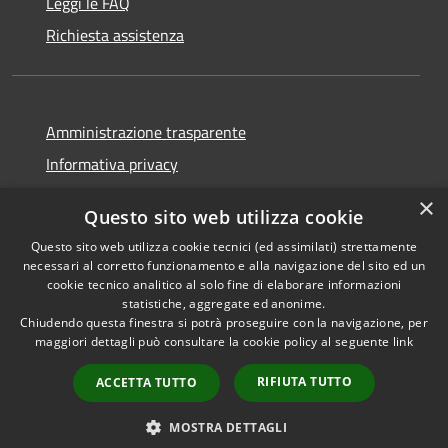
Leggi le FAQ
Richiesta assistenza
Amministrazione trasparente
Informativa privacy
Note legali
×
Questo sito web utilizza cookie
Dichiarazione di accessibilità
Questo sito web utilizza cookie tecnici (ed assimilati) strettamente
necessari al corretto funzionamento e alla navigazione del sito ed un
cookie tecnico analitico al solo fine di elaborare informazioni
statistiche, aggregate ed anonime.
Chiudendo questa finestra si potrà proseguire con la navigazione, per
RSS
Copyright © 2026 • Comune di
maggiori dettagli può consultare la cookie policy al seguente
link
Accessibilità
Corropoli • Powered by
Privacy
Municipium
Accesso
•
RIFIUTA TUTTO
ACCETTA TUTTO
Cookie
redazione
Mappa del sito
MOSTRA DETTAGLI