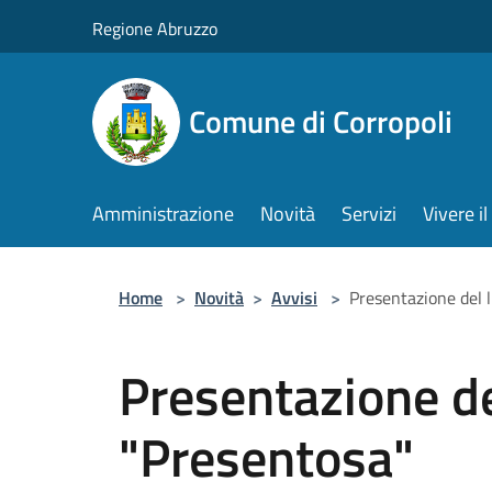
Salta al contenuto principale
Regione Abruzzo
Comune di Corropoli
Amministrazione
Novità
Servizi
Vivere 
Home
>
Novità
>
Avvisi
>
Presentazione del l
Presentazione del
"Presentosa"