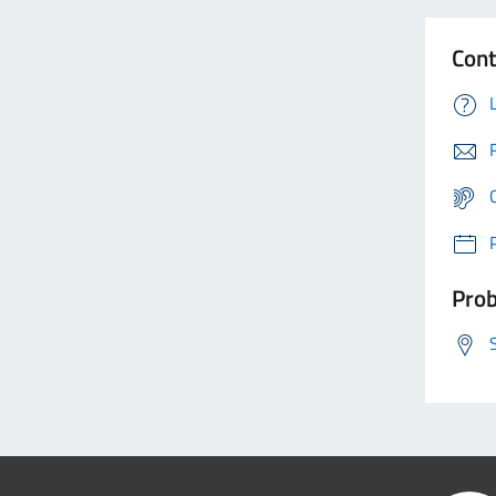
Cont
Prob