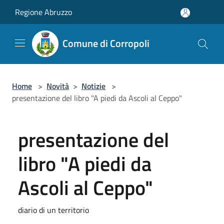
Salta al contenuto principale
Regione Abruzzo
Comune di Corropoli
Home
>
Novità
>
Notizie
>
presentazione del libro "A piedi da Ascoli al Ceppo"
presentazione del
libro "A piedi da
Ascoli al Ceppo"
diario di un territorio