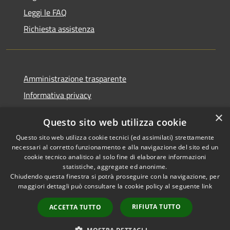
Leggi le FAQ
Richiesta assistenza
Amministrazione trasparente
Informativa privacy
Note legali
×
Questo sito web utilizza cookie
Dichiarazione di accessibilità
Questo sito web utilizza cookie tecnici (ed assimilati) strettamente
necessari al corretto funzionamento e alla navigazione del sito ed un
cookie tecnico analitico al solo fine di elaborare informazioni
statistiche, aggregate ed anonime.
Chiudendo questa finestra si potrà proseguire con la navigazione, per
RSS
Copyright © 2026 • Comune di
maggiori dettagli può consultare la cookie policy al seguente
link
Accessibilità
Corropoli • Powered by
Privacy
Municipium
Accesso
•
RIFIUTA TUTTO
ACCETTA TUTTO
Cookie
redazione
Mappa del sito