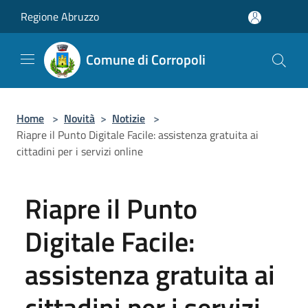
Salta al contenuto principale
Regione Abruzzo
Comune di Corropoli
Home
>
Novità
>
Notizie
>
Riapre il Punto Digitale Facile: assistenza gratuita ai
cittadini per i servizi online
Riapre il Punto
Digitale Facile:
assistenza gratuita ai
cittadini per i servizi