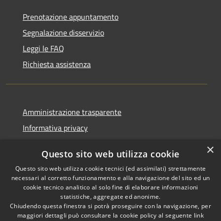
Prenotazione appuntamento
Segnalazione disservizio
Leggi le FAQ
Richiesta assistenza
Amministrazione trasparente
Informativa privacy
Note legali
×
Questo sito web utilizza cookie
Dichiarazione di accessibilità
Questo sito web utilizza cookie tecnici (ed assimilati) strettamente
necessari al corretto funzionamento e alla navigazione del sito ed un
cookie tecnico analitico al solo fine di elaborare informazioni
statistiche, aggregate ed anonime.
Chiudendo questa finestra si potrà proseguire con la navigazione, per
RSS
Copyright © 2026 • Comune di
maggiori dettagli può consultare la cookie policy al seguente
link
Accessibilità
Corropoli • Powered by