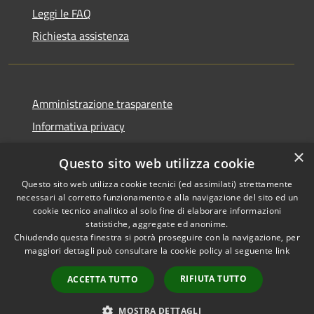
Leggi le FAQ
Richiesta assistenza
Amministrazione trasparente
Informativa privacy
Note legali
×
Questo sito web utilizza cookie
Dichiarazione di accessibilità
Questo sito web utilizza cookie tecnici (ed assimilati) strettamente
necessari al corretto funzionamento e alla navigazione del sito ed un
cookie tecnico analitico al solo fine di elaborare informazioni
statistiche, aggregate ed anonime.
Chiudendo questa finestra si potrà proseguire con la navigazione, per
RSS
Copyright © 2026 • Comune di
maggiori dettagli può consultare la cookie policy al seguente
link
Accessibilità
Corropoli • Powered by
Privacy
Municipium
Accesso
•
RIFIUTA TUTTO
ACCETTA TUTTO
Cookie
redazione
Mappa del sito
MOSTRA DETTAGLI