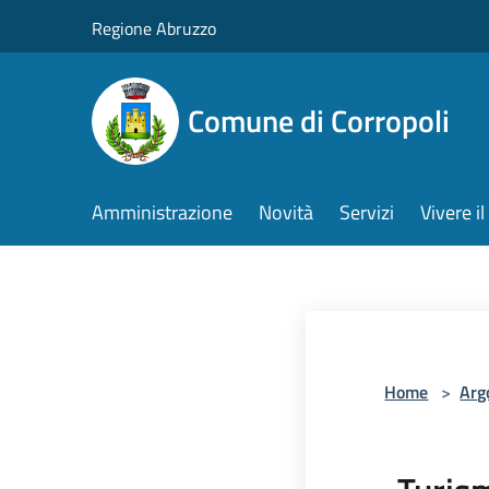
Salta al contenuto principale
Regione Abruzzo
Comune di Corropoli
Amministrazione
Novità
Servizi
Vivere 
Home
>
Arg