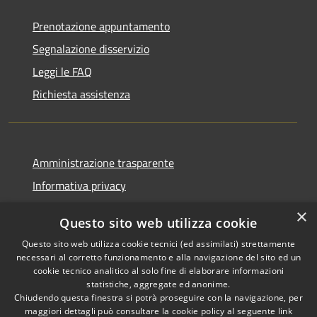
Prenotazione appuntamento
Segnalazione disservizio
Leggi le FAQ
Richiesta assistenza
Amministrazione trasparente
Informativa privacy
Note legali
×
Questo sito web utilizza cookie
Dichiarazione di accessibilità
Questo sito web utilizza cookie tecnici (ed assimilati) strettamente
necessari al corretto funzionamento e alla navigazione del sito ed un
cookie tecnico analitico al solo fine di elaborare informazioni
statistiche, aggregate ed anonime.
Chiudendo questa finestra si potrà proseguire con la navigazione, per
RSS
Copyright © 2026 • Comune di
maggiori dettagli può consultare la cookie policy al seguente
link