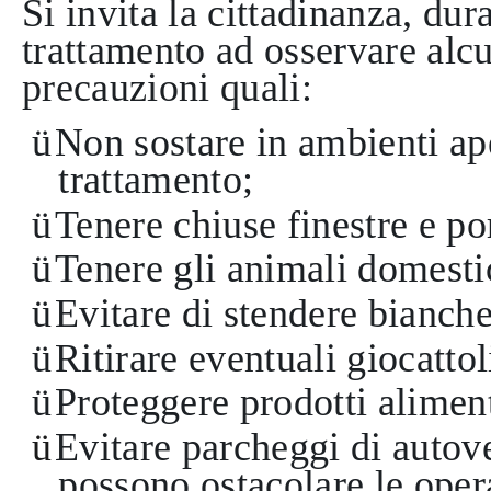
Si invita la cittadinanza, dur
trattamento ad osservare alc
precauzioni quali:
ü
Non sostare in ambienti ape
trattamento;
ü
Tenere chiuse finestre e po
ü
Tenere gli animali domestic
ü
Evitare di stendere bianche
ü
Ritirare eventuali giocattoli
ü
Proteggere prodotti alimen
ü
Evitare parcheggi di autove
possono ostacolare le oper