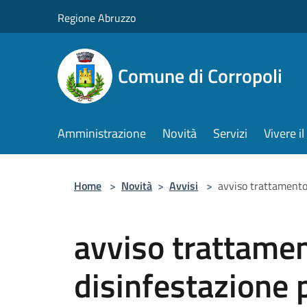
Salta al contenuto principale
Regione Abruzzo
Comune di Corropoli
Amministrazione
Novità
Servizi
Vivere 
Home
>
Novità
>
Avvisi
>
avviso trattamento d
avviso trattamen
disinfestazione pe