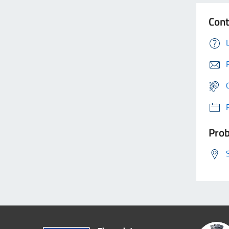
Cont
Prob