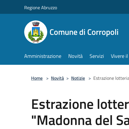
Salta al contenuto principale
Regione Abruzzo
Comune di Corropoli
Amministrazione
Novità
Servizi
Vivere 
Home
>
Novità
>
Notizie
>
Estrazione lotter
Estrazione lotte
"Madonna del Sa