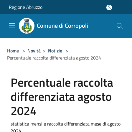
Salta al contenuto principale
Regione Abruzzo
Comune di Corropoli
Home
>
Novità
>
Notizie
>
Percentuale raccolta differenziata agosto 2024
Percentuale raccolta
differenziata agosto
2024
statistica mensile raccolta differenziata mese di agosto
2024