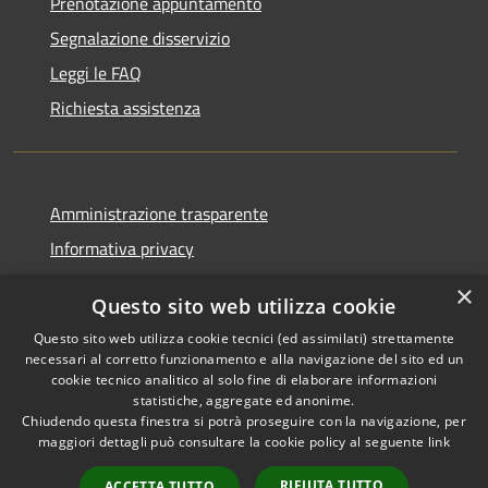
Prenotazione appuntamento
Segnalazione disservizio
Leggi le FAQ
Richiesta assistenza
Amministrazione trasparente
Informativa privacy
Note legali
×
Questo sito web utilizza cookie
Dichiarazione di accessibilità
Questo sito web utilizza cookie tecnici (ed assimilati) strettamente
necessari al corretto funzionamento e alla navigazione del sito ed un
cookie tecnico analitico al solo fine di elaborare informazioni
statistiche, aggregate ed anonime.
Chiudendo questa finestra si potrà proseguire con la navigazione, per
RSS
Copyright © 2026 • Comune di
maggiori dettagli può consultare la cookie policy al seguente
link
Accessibilità
Corropoli • Powered by
Privacy
Municipium
Accesso
•
RIFIUTA TUTTO
ACCETTA TUTTO