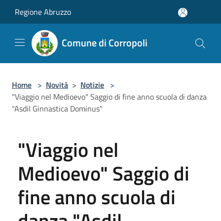
Salta al contenuto principale
Regione Abruzzo
Comune di Corropoli
Home
>
Novità
>
Notizie
>
"Viaggio nel Medioevo" Saggio di fine anno scuola di danza
"Asdil Ginnastica Dominus"
"Viaggio nel
Medioevo" Saggio di
fine anno scuola di
danza "Asdil