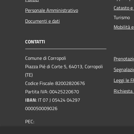
Catasto e
Personale Amministrativo
Turismo
Documenti e dati
Mobilità e
CONTATTI
Comune di Corropoli
Prenotaz
Piazza Pié di Corte 5, 64013, Corropoli
Segnalazi
(TE)
Leggi le 
Codice Fiscale: 82002820676
Richiesta
Partita IVA: 00425220670
IBAN
:
IT 07 J 05424 04297
000050009026
PEC:
protocollo@pec.comunecorropoli.it