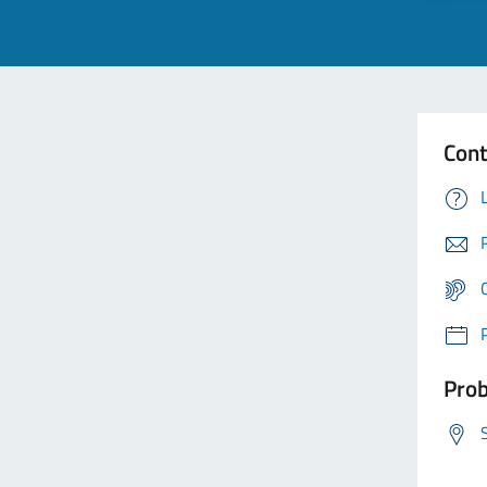
Cont
Prob