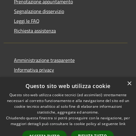
Prenotazione appuntamento
Segnalazione disservizio
Leggi le FAQ
Richiesta assistenza
Amministrazione trasparente
Informativa privacy
Note legali
×
Questo sito web utilizza cookie
Dichiarazione di accessibilità
Questo sito web utilizza cookie tecnici (ed assimilati) strettamente
necessari al corretto funzionamento e alla navigazione del sito ed un
cookie tecnico analitico al solo fine di elaborare informazioni
statistiche, aggregate ed anonime.
Chiudendo questa finestra si potrà proseguire con la navigazione, per
RSS
Copyright © 2026 • Comune di
maggiori dettagli può consultare la cookie policy al seguente
link
Accessibilità
Corropoli • Powered by
Privacy
Municipium
Accesso
•
RIFIUTA TUTTO