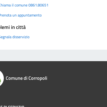
Chiama il comune 0861.80651
Prenota un appuntamento
lemi in città
Segnala disservizio
Comune di Corropoli
E DI SERVIZIO