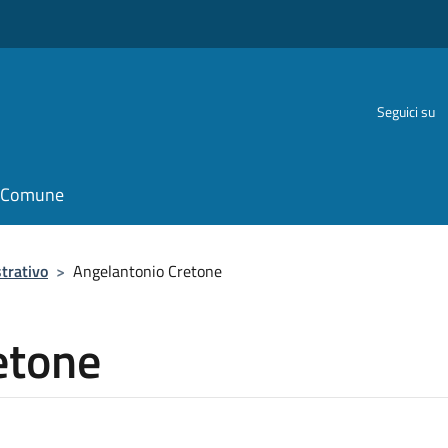
Seguici su
il Comune
trativo
>
Angelantonio Cretone
etone