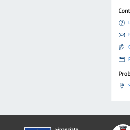
Cont
Prob