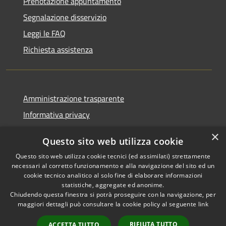
Prenotazione appuntamento
Segnalazione disservizio
Leggi le FAQ
Richiesta assistenza
Amministrazione trasparente
Informativa privacy
Note legali
×
Questo sito web utilizza cookie
Dichiarazione di accessibilità
Questo sito web utilizza cookie tecnici (ed assimilati) strettamente
necessari al corretto funzionamento e alla navigazione del sito ed un
cookie tecnico analitico al solo fine di elaborare informazioni
statistiche, aggregate ed anonime.
Chiudendo questa finestra si potrà proseguire con la navigazione, per
RSS
Copyright © 2026 • Comune di
maggiori dettagli può consultare la cookie policy al seguente
link
Accessibilità
Corropoli • Powered by
Privacy
Municipium
Accesso
•
RIFIUTA TUTTO
ACCETTA TUTTO