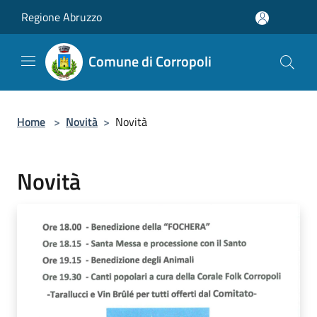
Salta al contenuto principale
Regione Abruzzo
Comune di Corropoli
Home
>
Novità
>
Novità
Novità